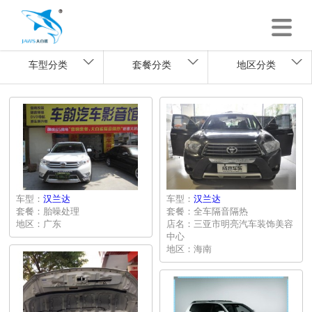
车型分类
套餐分类
地区分类
车型：
汉兰达
车型：
汉兰达
套餐：胎噪处理
套餐：全车隔音隔热
地区：广东
店名：三亚市明亮汽车装饰美容
中心
地区：海南