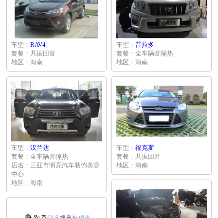
车型：
RAV4
车型：
普拉多
套餐：共振回音
套餐：全车隔音隔热
地区：海南
地区：海南
车型：
汉兰达
车型：
福克斯
套餐：全车隔音隔热
套餐：共振回音
店名：三亚市明亮汽车装饰美容
地区：海南
中心
地区：海南