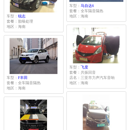
车型：
马自达6
套餐：全车隔音隔热
车型：
锐志
地区：海南
套餐：胎噪处理
地区：海南
车型：
飞度
套餐：共振回音
车型：
F丰田
店名：三亚市力声汽车音响
套餐：全车隔音隔热
地区：海南
地区：海南