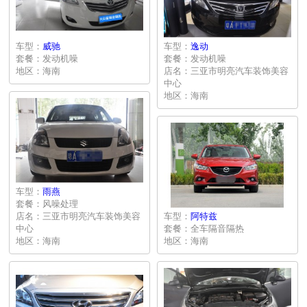
车型：
威驰
车型：
逸动
套餐：发动机噪
套餐：发动机噪
地区：海南
店名：三亚市明亮汽车装饰美容
中心
地区：海南
车型：
雨燕
套餐：风噪处理
店名：三亚市明亮汽车装饰美容
车型：
阿特兹
中心
套餐：全车隔音隔热
地区：海南
地区：海南