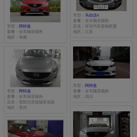
车型：
马自达6
套餐：全车隔音隔热
车型：
阿特兹
店名：祥兴汽车音响联盟
套餐：全车隔音隔热
地区：江苏
地区：海南
车型：
阿特兹
车型：
阿特兹
套餐：全车隔音隔热
套餐：全车隔音隔热
地区：四川
店名：贵阳元音改隔音改装
地区：贵州