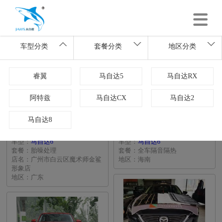
车型分类
套餐分类
地区分类
睿翼
马自达5
马自达RX
阿特兹
马自达CX
马自达2
马自达8
车型：
马自达6
车型：
马自达6
套餐：胎噪处理
套餐：全车隔音隔热
店名：广州市白云区魔术师金鲨
地区：海南
形象店
地区：广东