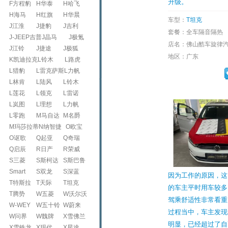
升级。
F方程豹
H华泰
H哈飞
H海马
H红旗
H华晨
车型：
T坦克
J江淮
J捷豹
J吉利
套餐：全车隔音隔热
J-JEEP吉普
J晶马
J极氪
店名：佛山酷车旋律
J江铃
J捷途
J极狐
地区：广东
K凯迪拉克
L铃木
L路虎
L猎豹
L雷克萨斯
L力帆
L林肯
L陆风
L铃木
L莲花
L领克
L雷诺
L岚图
L理想
L力帆
L零跑
M马自达
M名爵
M玛莎拉蒂
N纳智捷
O欧宝
O讴歌
Q起亚
Q奇瑞
Q启辰
R日产
R荣威
S三菱
S斯柯达
S斯巴鲁
Smart
S双龙
S深蓝
因为工作的原因，这
T特斯拉
T天际
T坦克
的车主平时用车较多
T腾势
W五菱
W沃尔沃
驾乘舒适性非常看重
W-WEY
W五十铃
W蔚来
过程当中，车主发现
W问界
W魏牌
X雪佛兰
明显，已经超过了自
X雪铁龙
X现代
X星途