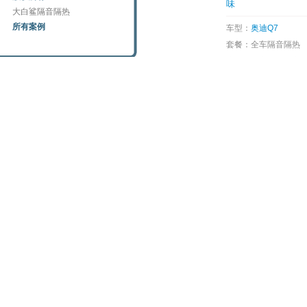
味
大白鲨隔音隔热
所有案例
车型：
奥迪Q7
套餐：全车隔音隔热
店名：元音改汽车音
江总店）
地区：浙江
车主入手这台2026
并不是很长，在用车
主对爱车在绝大多数
很满意，唯一让车主