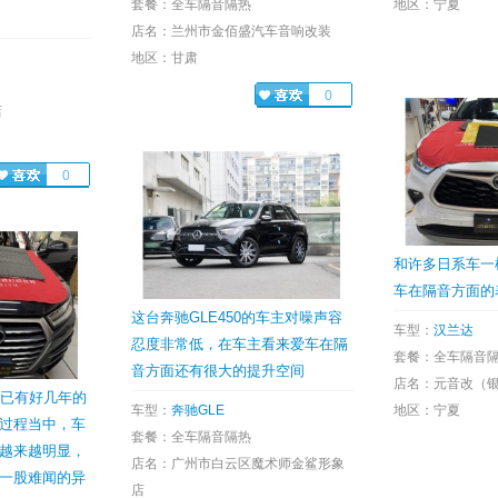
套餐：全车隔音隔热
地区：宁夏
店名：兰州市金佰盛汽车音响改装
地区：甘肃
0
店
0
和许多日系车一
车在隔音方面的
这台奔驰GLE450的车主对噪声容
车型：
汉兰达
忍度非常低，在车主看来爱车在隔
套餐：全车隔音
音方面还有很大的提升空间
店名：元音改（
主已有好几年的
车型：
奔驰GLE
地区：宁夏
过程当中，车
套餐：全车隔音隔热
越来越明显，
店名：广州市白云区魔术师金鲨形象
一股难闻的异
店