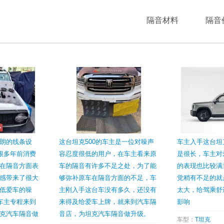
隔音材料
隔音
朗的线条设
这台坦克500的车主是一位对噪声
车主入手这台坦
了很多年前消费
容忍度很低的用户，在车主看来原
是很长，车主对
在隔音方面表
车的隔音有许多不足之处，为了能
的表现也比较满
感带来了很大
够弥补原车在隔音方面的不足，车
觉稍有不足的就
低爱车的噪
主刚入手这台车没有多久，还没有
太大，给驾乘舒
的车主专程来到
来得及给爱车上牌，就来到汽车隔
影响
克汽车隔音做
音店，为坦克汽车隔音做升级。
车型：
T坦克