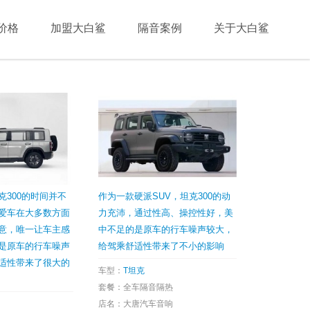
价格
加盟大白鲨
隔音案例
关于大白鲨
克300的时间并不
作为一款硬派SUV，坦克300的动
爱车在大多数方面
力充沛，通过性高、操控性好，美
意，唯一让车主感
中不足的是原车的行车噪声较大，
是原车的行车噪声
给驾乘舒适性带来了不小的影响
适性带来了很大的
车型：
T坦克
套餐：全车隔音隔热
店名：大唐汽车音响