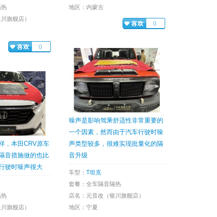
隔热
地区：内蒙古
银川旗舰店）
0
0
噪声是影响驾乘舒适性非常重要的
一个因素，然而由于汽车行驶时噪
样，本田CRV原车
声类型较多，很难实现批量化的隔
隔音措施做的也比
音升级
行驶时噪声很大
车型：
T坦克
套餐：全车隔音隔热
隔热
店名：元音改（银川旗舰店）
银川旗舰店）
地区：宁夏