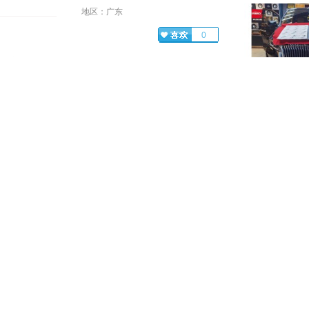
地区：广东
0
响隔音改装（浙
这台魏牌高山主
0
车，所以车主对
重，然而在用车
现爱车的行车噪
和许多日系车一样，丰田亚洲龙的
影响到了驾乘舒
设计感强，操控性好，车厢内室的
车型：
魏牌高山8
布局也很合理，美中不足的是原车
套餐：全车隔音
在隔音方面的表现不足，导致行车
店名：西安元音
噪声偏大
地区：陕西
款高山8的时间
车型：
亚洲龙
过程当中，车
套餐：全车隔音隔热
方面的表现都
店名：广州市白云区魔术师金鲨形象
感觉有所欠缺