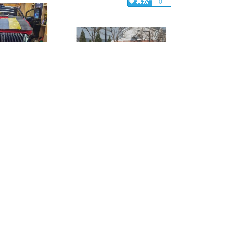
0
要是用来做商务用
驾乘舒适性非常看
过程当中，车主发
由于车型设计等原因，福特烈马的
声稍大，这也直接
行车噪声明显要比同价位的其它车
适性
型大很多，而这也会直接影响到驾
乘的舒适性
隔热
车型：
烈马
改车凯胜店
套餐：全车隔音隔热
店名：石家庄奥盛腾车载定制
地区：河北
0
0