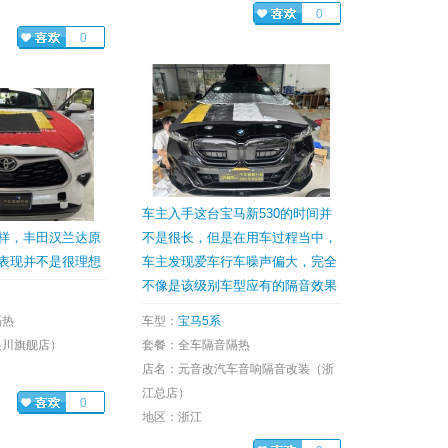
0
0
车主入手这台宝马新530的时间并
样，丰田汉兰达原
不是很长，但是在用车过程当中，
表现并不是很理想
车主发现爱车行车噪声偏大，完全
不像是该级别车型应有的隔音效果
隔热
车型：
宝马5系
银川旗舰店）
套餐：全车隔音隔热
店名：元音改汽车音响隔音改装（浙
江总店）
0
地区：浙江