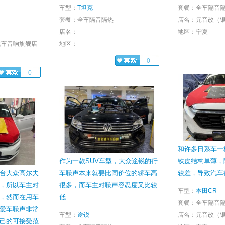
车型：
T坦克
套餐：全车隔音
套餐：全车隔音隔热
店名：元音改（
店名：
地区：宁夏
汽车音响旗舰店
地区：
0
0
和许多日系车一
作为一款SUV车型，大众途锐的行
铁皮结构单薄，
台大众高尔夫
车噪声本来就要比同价位的轿车高
较差，导致汽车
，所以车主对
很多，而车主对噪声容忍度又比较
车型：
本田CR
，然而在用车
低
套餐：全车隔音
爱车噪声非常
车型：
途锐
店名：元音改（
己的可接受范