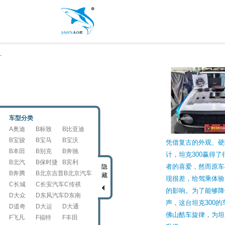
.
车型分类
A奥迪
B标致
B比亚迪
B宝骏
B宝马
B宝沃
凭借复古的外观、硬
B本田
B别克
B奔驰
计，坦克300赢得
B北汽
B保时捷
B宾利
者的喜爱，然而原车
隐
B奔腾
B北京吉普
B北京汽车
藏
现很差，给驾乘体验
C长城
C长安汽车
C传祺
的影响。为了能够降
D大众
D东风汽车
D东南
声，这台坦克300
D道奇
D大运
D大通
佛山酷车旋律，为坦
F飞凡
F福特
F丰田