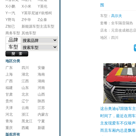
围
X小鹏
X小米
Y英伦
Y一汽
Y英菲尼迪
Y依维柯
车型：
高尔夫
Y野马
Z中华
Z众泰
套餐：全车隔音隔热
Z智已
新能源车型
主流车型
店名：元音改成都总
商务车型
其他车型
地区：四川
品牌
车型
地区分类
广东
四川
安徽
上海
湖北
海南
广西
江西
湖南
福建
山东
河南
甘肃
北京
山西
贵州
辽宁
陕西
天津
云南
江苏
这台奥迪q7跟随车
河北
浙江
内蒙古
时间了，最近在用车
青海
黑龙江
宁夏
主发现爱车不仅噪声
重庆
西藏
新疆
而且车厢内总是飘着
版权所有