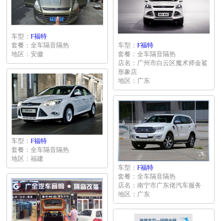
车型：
F福特
套餐：全车隔音隔热
车型：
F福特
地区：安徽
套餐：全车隔音隔热
店名：广州市白云区魔术师金鲨
形象店
地区：广东
车型：
F福特
套餐：全车隔音隔热
地区：福建
车型：
F福特
套餐：全车隔音隔热
店名：南宁市广东佬汽车服务
地区：广东