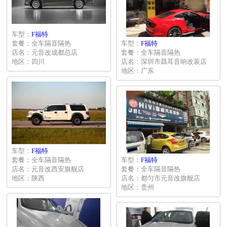
车型：
F福特
套餐：全车隔音隔热
车型：
F福特
店名：元音改成都总店
套餐：全车隔音隔热
地区：四川
店名：深圳市聶耳音响改装店
地区：广东
车型：
F福特
套餐：全车隔音隔热
车型：
F福特
店名：元音改西安旗舰店
套餐：全车隔音隔热
地区：陕西
店名：都匀市元音改旗舰店
地区：贵州