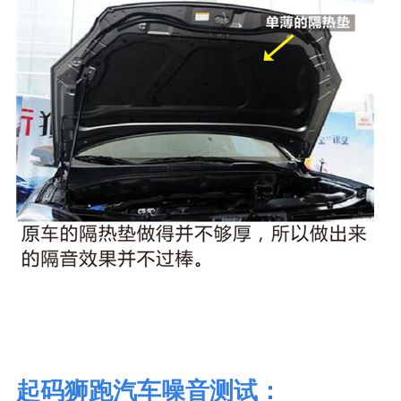
起码狮跑汽车噪音测试：