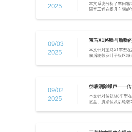
本文系统分析了丰田塞
2025
隔音工程在提升车辆静
宝马X1路噪与胎噪
09/03
本文针对宝马X1车型
2025
前后轮毂及叶子板区域进
彻底消除噪声——传
09/02
本文针对传祺M8车型
2025
底盘、脚踏位及后轮毂等