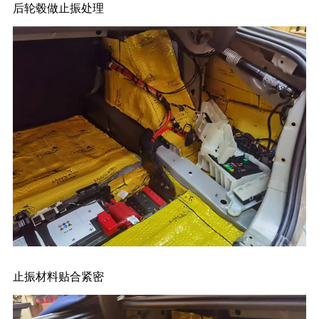
后轮毂做止振处理
止振材料贴合紧密