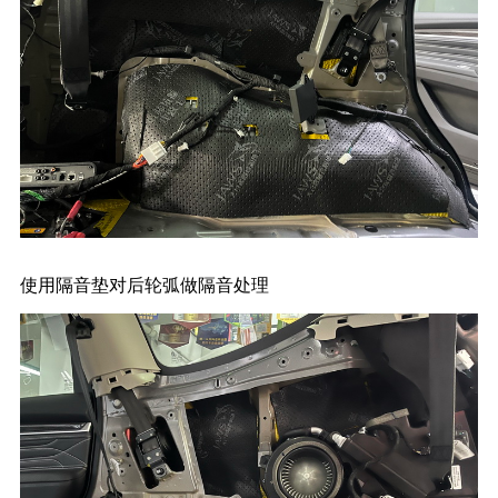
使用隔音垫对后轮弧做隔音处理