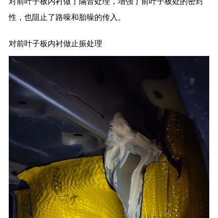
对前叶子板内衬做了隔音处理，增强了前叶子板处的密封
性，也阻止了路噪和胎噪的传入。
对前叶子板内衬做止振处理