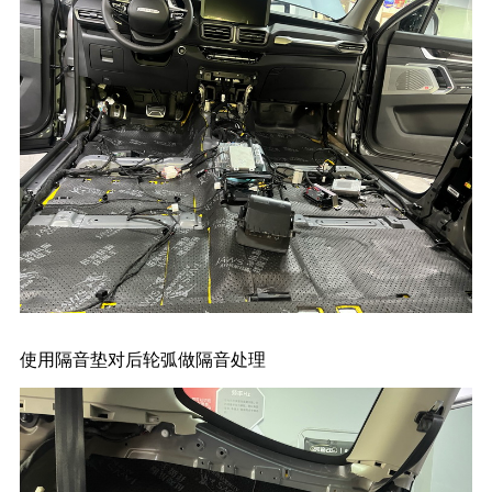
使用隔音垫对后轮弧做隔音处理