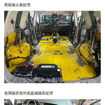
尾箱做止振处理
使用隔音垫对底盘做隔音处理