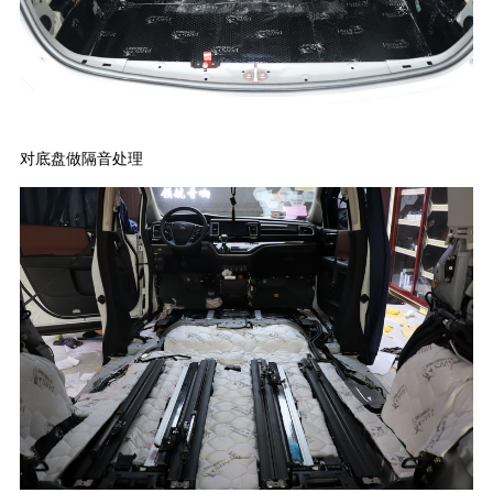
对底盘做隔音处理