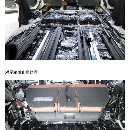
对尾箱做止振处理