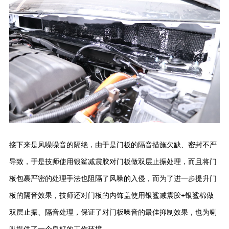
接下来是风噪噪音的隔绝，由于是门板的隔音措施欠缺、密封不严
导致，于是技师使用银鲨减震胶对门板做双层止振处理，而且将门
板包裹严密的处理手法也阻隔了风噪的入侵，而为了进一步提升门
板的隔音效果，技师还对门板的内饰盖使用银鲨减震胶+银鲨棉做
双层止振、隔音处理，保证了对门板噪音的最佳抑制效果，也为喇
叭提供了一个良好的工作环境。