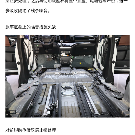
层止振处理，之后再使用银鲨棉将整个底盘、尾箱包裹严密，进一
步吸收隔绝了残余噪音。
原车底盘上的隔音措施欠缺
对前脚踏位做双层止振处理