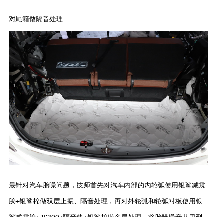
对尾箱做隔音处理
最针对汽车胎噪问题，技师首先对汽车内部的内轮弧使用银鲨减震
胶+银鲨棉做双层止振、隔音处理，再对外轮弧和轮弧衬板使用银
鲨减震胶+JS300+隔音垫+银鲨棉做多层处理，将胎噪噪音从里到