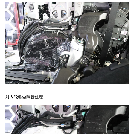
对内轮弧做隔音处理