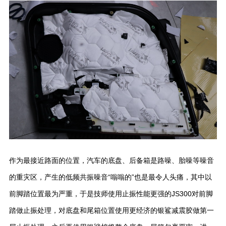
作为最接近路面的位置，汽车的底盘、后备箱是路噪、胎噪等噪音
的重灾区，产生的低频共振噪音“嗡嗡的”也是最令人头痛，其中以
前脚踏位置最为严重，于是技师使用止振性能更强的JS300对前脚
踏做止振处理，对底盘和尾箱位置使用更经济的银鲨减震胶做第一