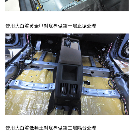
使用大白鲨黄金甲对底盘做第一层止振处理
使用大白鲨低频王对底盘做第二层隔音处理